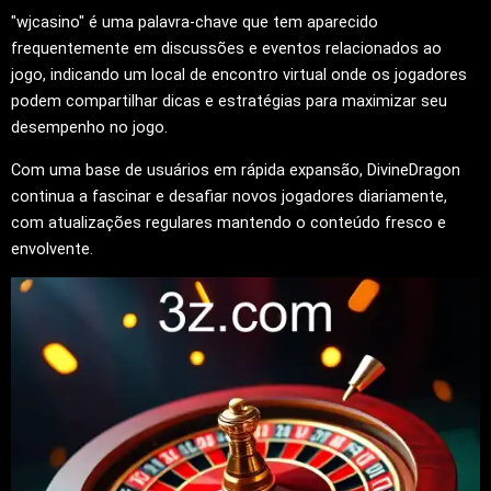
"wjcasino" é uma palavra-chave que tem aparecido
frequentemente em discussões e eventos relacionados ao
jogo, indicando um local de encontro virtual onde os jogadores
podem compartilhar dicas e estratégias para maximizar seu
desempenho no jogo.
Com uma base de usuários em rápida expansão, DivineDragon
continua a fascinar e desafiar novos jogadores diariamente,
com atualizações regulares mantendo o conteúdo fresco e
envolvente.