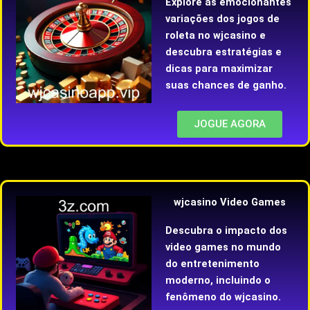
Explore as emocionantes
variações dos jogos de
roleta no wjcasino e
descubra estratégias e
dicas para maximizar
suas chances de ganho.
JOGUE AGORA
wjcasino Video Games
Descubra o impacto dos
video games no mundo
do entretenimento
moderno, incluindo o
fenômeno do wjcasino.