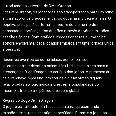
Introdução ao Universo de DivineDragon
Em DivineDragon, os jogadores são transportados para um reino
encantado onde dragões lendários governam o céu e a terra. O
objetivo principal é se tornar o mestre do elemento divino,
ganhando a confiança dos dragões através de várias missões e
batalhas épicas. Com gráficos impressionantes e uma trilha
sonora envolvente, cada jogador embarca em uma jornada única
e pessoal.
Recentes eventos da comunidade, como torneios
internacionais e desafios online, têm fortalecido ainda mais a
presença de DivineDragon no cenário dos jogos. A presença da
palavra-chave "wjcasino" em fóruns e plataformas digitais
relacionadas ao jogo indica a crescente popularidade do
mesmo, atraindo um público diverso e global.
Regras do Jogo DivineDragon
O jogo é estruturado em fases, cada uma apresentando
missões distintas e desafios específicos. Durante o jogo, os