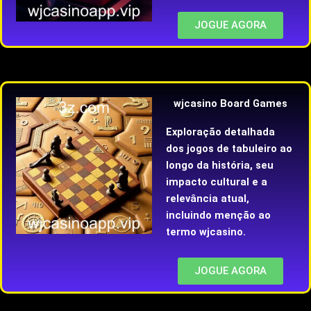
JOGUE AGORA
wjcasino Board Games
Exploração detalhada
dos jogos de tabuleiro ao
longo da história, seu
impacto cultural e a
relevância atual,
incluindo menção ao
termo wjcasino.
JOGUE AGORA