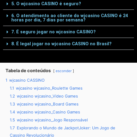
5. O wjcasino CASINO é seguro?
6. O atendimento ao cliente do wjcasino CASINO é 24
horas por dia, 7 dias por semana?
7. É seguro jogar no wjcasino CASINO?
8. É legal jogar no wjcasino CASINO no Brasil?
Tabela de conteúdos
esconder
1
wjcasino CASSINO
1.1
wjcasino wjcasino_Roulette Games
1.2
wjcasino wjcasino_Video Games
1.3
wjcasino wjcasino_Board Games
1.4
wjcasino wjcasino_Casino Games
1.5
wjcasino wjcasino_Jogo Responsável
1.7
Explorando o Mundo de JackpotJoker: Um Jogo de
Cassino Revolucionário