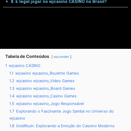
8. É legal jogar no wjcasino CASINO no Brasil?
Tabela de Conteúdos
esconder
1
wjcasino CASINO
1.1
wjcasino wjcasino_Roulette Games
1.2
wjcasino wjcasino_Video Games
1.3
wjcasino wjcasino_Board Games
1.4
wjcasino wjcasino_Casino Games
1.5
wjcasino wjcasino_Jogo Responsável
1.7
Explorando o Fascinante Jogo Samba no Universo do
wjcasino
1.8
GoldRush: Explorando a Emoção do Cassino Moderno