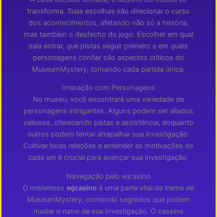
transforma. Suas escolhas irão direcionar o curso
dos acontecimentos, afetando não só a história,
mas também o desfecho do jogo. Escolher em qual
sala entrar, que pistas seguir primeiro e em quais
personagens confiar são aspectos críticos do
MuseumMystery, tornando cada partida única.
Interação com Personagens
No museu, você encontrará uma variedade de
personagens intrigantes. Alguns podem ser aliados
valiosos, oferecendo pistas e assistência, enquanto
outros podem tentar atrapalhar sua investigação.
Cultivar boas relações e entender as motivações de
cada um é crucial para avançar sua investigação.
Navegação pelo wjcasino
O misterioso
wjcasino
é uma parte vital da trama de
MuseumMystery, contendo segredos que podem
mudar o rumo de sua investigação. O cassino