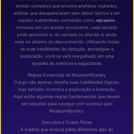
enredo complexo que envolve artefatos roubados,
artistas que desapareceram sem deixar rastros e um
cassino subterrâneo conhecido como
wjcasino
.
Immerso em um enredo envolvente, cada decisão
pode aproximá-lo da verdade ou afundá-lo ainda
mais no abismo do desconhecido. Utilizando todas
as suas habilidades de dedução, estratégias e
exploração, você se verá mergulhado em uma
epopeia de aventura e sagacidade.
Regras Essenciais de MuseumMystery
O jogo não apenas desafia suas habilidades lógicas,
mas também incentiva a exploração e interação.
Aqui estão algumas regras fundamentais que devem
ser seguidas para navegar com sucesso pelo
MuseumMystery:
Descubra e Colete Pistas
À medida que avança pelas diferentes alas do