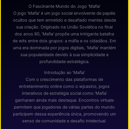
O Fascinante Mundo do Jogo 'Mafia'
O jogo 'Mafia' é um jogo social envolvente de papéis
ocultos que tem entretido e desafiado mentes desde
sua criação. Originado na União Soviética no final
dos anos 80, 'Mafia' propõe uma intrigante batalha
de wits entre dois grupos: a máfia e os cidadãos. Em
uma era dominada por jogos digitais, 'Mafia' mantém
sua popularidade devido à sua simplicidade e
profundidade estratégica.
Introdução ao 'Mafia'
Com o crescimento das plataformas de
entretenimento online como o wjcasino, jogos
interativos de estratégia social como 'Mafia'
ganharam ainda mais destaque. Encontros virtuais
permitem que jogadores de várias partes do mundo
participem dessa experiência única, promovendo um
senso de comunidade e desafio intelectual.