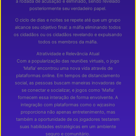
a rodada de acusação é eliminado, sendo revelado
posteriormente seu verdadeiro papel.
O ciclo de dias e noites se repete até que um grupo
alcance seu objetivo final: a máfia eliminando todos
os cidadãos ou os cidadãos revelando e expulsando
todos os membros da máfia.
Atratividade e Relevância Atual
Com a popularização das reuniões virtuais, o jogo
'Mafia' encontrou uma nova vida através de
plataformas online. Em tempos de distanciamento
social, as pessoas buscam maneiras inovadoras de
se conectar e socializar, e jogos como 'Mafia'
fornecem essa interação de forma envolvente. A
integração com plataformas como o wjcasino
proporciona não apenas entretenimento, mas
também a oportunidade de os jogadores testarem
suas habilidades estratégicas em um ambiente
seguro e comunitário.