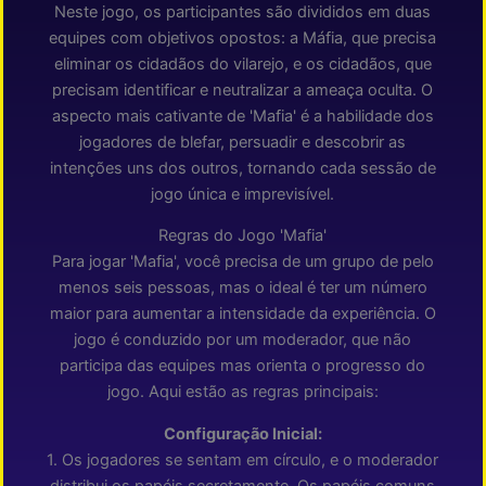
Neste jogo, os participantes são divididos em duas
equipes com objetivos opostos: a Máfia, que precisa
eliminar os cidadãos do vilarejo, e os cidadãos, que
precisam identificar e neutralizar a ameaça oculta. O
aspecto mais cativante de 'Mafia' é a habilidade dos
jogadores de blefar, persuadir e descobrir as
intenções uns dos outros, tornando cada sessão de
jogo única e imprevisível.
Regras do Jogo 'Mafia'
Para jogar 'Mafia', você precisa de um grupo de pelo
menos seis pessoas, mas o ideal é ter um número
maior para aumentar a intensidade da experiência. O
jogo é conduzido por um moderador, que não
participa das equipes mas orienta o progresso do
jogo. Aqui estão as regras principais:
Configuração Inicial:
1. Os jogadores se sentam em círculo, e o moderador