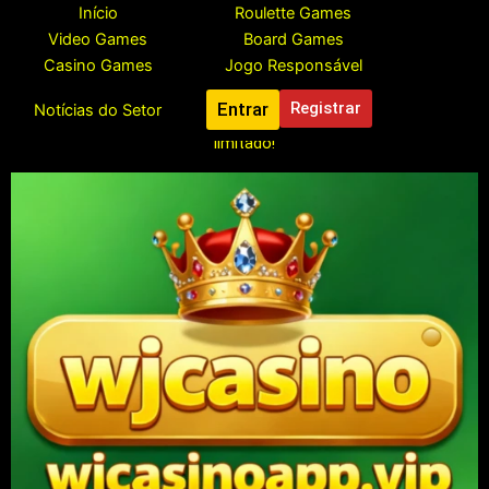
Pular
Início
Roulette Games
para
Video Games
Board Games
o
Casino Games
Jogo Responsável
conteúdo
Entrar
Registrar
Notícias do Setor
Registre-se para reivindicar seu bônus grátis de R$888, tempo
limitado!