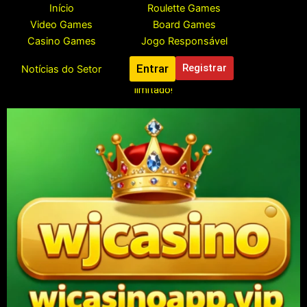
Pular
Início
Roulette Games
para
Video Games
Board Games
o
Casino Games
Jogo Responsável
conteúdo
Entrar
Registrar
Notícias do Setor
Registre-se para reivindicar seu bônus grátis de R$888, tempo
limitado!