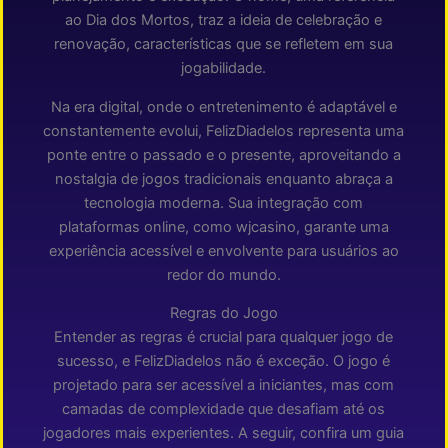
ao Dia dos Mortos, traz a ideia de celebração e
renovação, características que se refletem em sua
jogabilidade.
Na era digital, onde o entretenimento é adaptável e
constantemente evolui, FelizDiadelos representa uma
ponte entre o passado e o presente, aproveitando a
nostalgia de jogos tradicionais enquanto abraça a
tecnologia moderna. Sua integração com
plataformas online, como wjcasino, garante uma
experiência acessível e envolvente para usuários ao
redor do mundo.
Regras do Jogo
Entender as regras é crucial para qualquer jogo de
sucesso, e FelizDiadelos não é exceção. O jogo é
projetado para ser acessível a iniciantes, mas com
camadas de complexidade que desafiam até os
jogadores mais experientes. A seguir, confira um guia