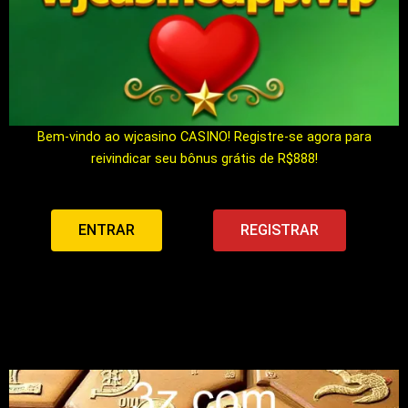
Bem-vindo ao wjcasino CASINO! Registre-se agora para
reivindicar seu bônus grátis de R$888!
ENTRAR
REGISTRAR