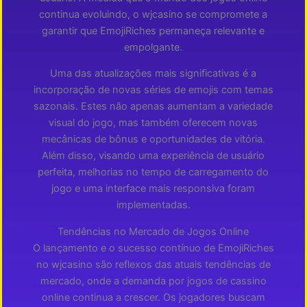
continua evoluindo, o wjcasino se compromete a
garantir que EmojiRiches permaneça relevante e
empolgante.
Uma das atualizações mais significativas é a
incorporação de novas séries de emojis com temas
sazonais. Estes não apenas aumentam a variedade
visual do jogo, mas também oferecem novas
mecânicas de bônus e oportunidades de vitória.
Além disso, visando uma experiência de usuário
perfeita, melhorias no tempo de carregamento do
jogo e uma interface mais responsiva foram
implementadas.
Tendências no Mercado de Jogos Online
O lançamento e o sucesso contínuo de EmojiRiches
no wjcasino são reflexos das atuais tendências de
mercado, onde a demanda por jogos de cassino
online continua a crescer. Os jogadores buscam