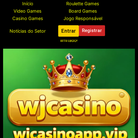
Pular
Início
Roulette Games
para
Video Games
Board Games
o
Casino Games
Jogo Responsável
conteúdo
Entrar
Registrar
Notícias do Setor
Registre-se para reivindicar seu bônus grátis de R$888, tempo
limitado!