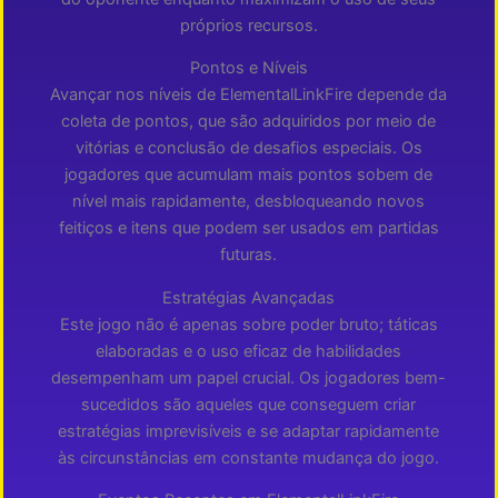
próprios recursos.
Pontos e Níveis
Avançar nos níveis de ElementalLinkFire depende da
coleta de pontos, que são adquiridos por meio de
vitórias e conclusão de desafios especiais. Os
jogadores que acumulam mais pontos sobem de
nível mais rapidamente, desbloqueando novos
feitiços e itens que podem ser usados em partidas
futuras.
Estratégias Avançadas
Este jogo não é apenas sobre poder bruto; táticas
elaboradas e o uso eficaz de habilidades
desempenham um papel crucial. Os jogadores bem-
sucedidos são aqueles que conseguem criar
estratégias imprevisíveis e se adaptar rapidamente
às circunstâncias em constante mudança do jogo.