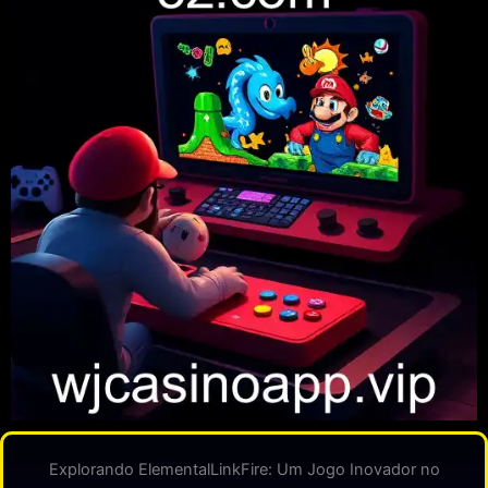
Explorando ElementalLinkFire: Um Jogo Inovador no