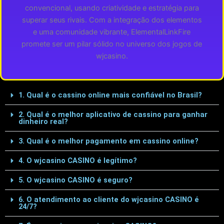
convencional, usando criatividade e estratégia para
superar seus rivais. Com a integração dos elementos
e uma comunidade vibrante, ElementalLinkFire
promete ser um pilar sólido no universo dos jogos de
wjcasino.
1. Qual é o cassino online mais confiável no Brasil?
2. Qual é o melhor aplicativo de cassino para ganhar
dinheiro real?
3. Qual é o melhor pagamento em cassino online?
4. O wjcasino CASINO é legítimo?
5. O wjcasino CASINO é seguro?
6. O atendimento ao cliente do wjcasino CASINO é
24/7?