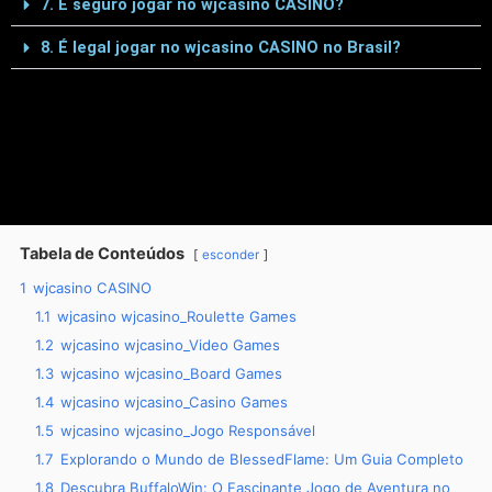
7. É seguro jogar no wjcasino CASINO?
8. É legal jogar no wjcasino CASINO no Brasil?
Tabela de Conteúdos
esconder
1
wjcasino CASINO
1.1
wjcasino wjcasino_Roulette Games
1.2
wjcasino wjcasino_Video Games
1.3
wjcasino wjcasino_Board Games
1.4
wjcasino wjcasino_Casino Games
1.5
wjcasino wjcasino_Jogo Responsável
1.7
Explorando o Mundo de BlessedFlame: Um Guia Completo
1.8
Descubra BuffaloWin: O Fascinante Jogo de Aventura no