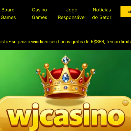
Board
Casino
Jogo
Notícias
E
Games
Games
Responsável
do Setor
istre-se para reivindicar seu bônus grátis de R$888, tempo limit