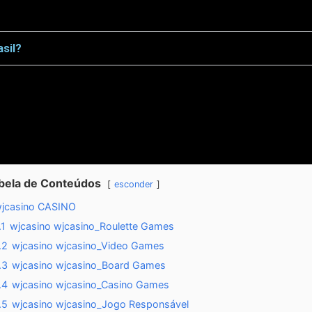
asil?
bela de Conteúdos
esconder
jcasino CASINO
.1
wjcasino wjcasino_Roulette Games
.2
wjcasino wjcasino_Video Games
.3
wjcasino wjcasino_Board Games
.4
wjcasino wjcasino_Casino Games
.5
wjcasino wjcasino_Jogo Responsável