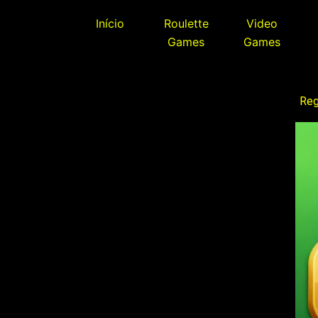
Pular
Início
Roulette
Video
para
Games
Games
o
conteúdo
Reg