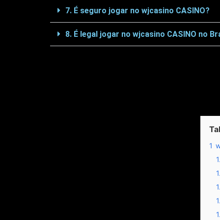
7. É seguro jogar no wjcasino CASINO?
8. É legal jogar no wjcasino CASINO no Br
Ta
1
w
1
1
1
1
1