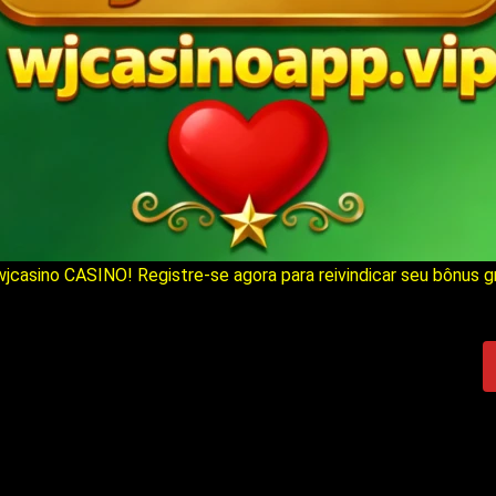
jcasino CASINO! Registre-se agora para reivindicar seu bônus g