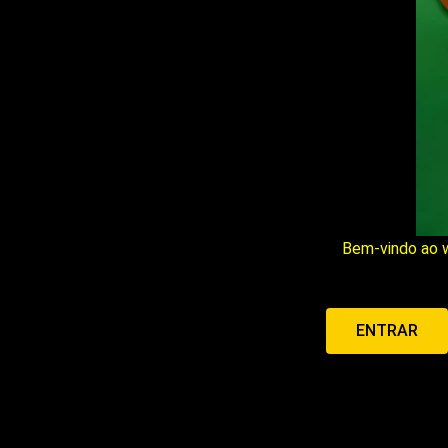
Bem-vindo ao w
ENTRAR