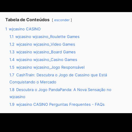
Tabela de Conteúdos
esconder
1
wjcasino CASINO
1.1
wjcasino wjcasino_Roulette Games
1.2
wjcasino wjcasino_Video Games
1.3
wjcasino wjcasino_Board Games
1.4
wjcasino wjcasino_Casino Games
1.5
wjcasino wjcasino_Jogo Responsável
1.7
CashTrain: Descubra o Jogo de Cassino que Está
Conquistando o Mercado
1.8
Descubra o Jogo PandaPanda: A Nova Sensação no
wjcasino
1.9
wjcasino CASINO Perguntas Frequentes - FAQs