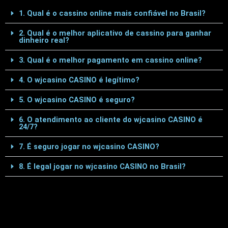
1. Qual é o cassino online mais confiável no Brasil?
2. Qual é o melhor aplicativo de cassino para ganhar
dinheiro real?
3. Qual é o melhor pagamento em cassino online?
4. O wjcasino CASINO é legítimo?
5. O wjcasino CASINO é seguro?
6. O atendimento ao cliente do wjcasino CASINO é
24/7?
7. É seguro jogar no wjcasino CASINO?
8. É legal jogar no wjcasino CASINO no Brasil?